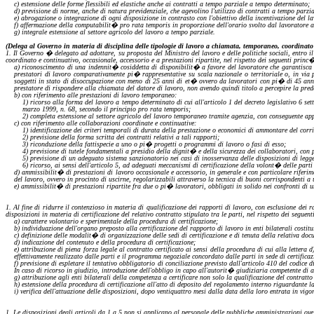
c)
estensione delle forme flessibili ed elastiche anche ai contratti a tempo parziale a tempo determinato;
d)
previsione di norme, anche di natura previdenziale, che agevolino l'utilizzo di contratti a tempo parzial
e)
abrogazione o integrazione
di
ogni disposizione in contrasto con l'obiettivo della incentivazione del l
f)
affermazione della
computabilit�
pro rata
temporis
in proporzione dell'orario svolto dal lavoratore 
g)
integrale estensione al settore agricolo del lavoro a tempo parziale.
(Delega al Governo in materia di disciplina delle tipologie di lavoro a chiamata, temporaneo, coordinat
1. Il Governo � delegato
ad
adottare, su proposta del Ministro del lavoro e delle politiche sociali, entro i
coordinato e continuativo, occasionale, accessorio e a prestazioni ripartite, nel rispetto dei seguenti
princ
a)
riconoscimento di
una
indennit� cosiddetta di disponibilit� a favore del lavoratore che garantisca n
prestatori di lavoro comparativamente pi� rappresentative su scala nazionale o territoriale o, in via p
soggetti in stato di disoccupazione con meno di 25 anni di et� ovvero da lavoratori con pi� di 45 anni d
prestatore di rispondere alla chiamata del datore di lavoro, non avendo quindi titolo a percepire la pred
b)
con riferimento alle prestazioni di lavoro temporaneo:
1) ricorso alla forma del lavoro a tempo determinato di cui all'articolo 1 del decreto legislativo 6 
marzo 1999, n. 68, secondo il principio
pro rata
temporis
;
2) completa estensione al settore agricolo del lavoro temporaneo tramite agenzia, con conseguente app
c)
con riferimento alle collaborazioni coordinate e
continuative
:
1) identificazione dei criteri temporali di durata della prestazione o economici
di
ammontare del corris
2) previsione della forma scritta dei contratti
relativi a
tali rapporti;
3) riconduzione della fattispecie
a
uno o pi� progetti o programmi di lavoro o fasi di esso;
4) previsione di tutele fondamentali a presidio della dignit� e della sicurezza dei collaboratori, con
5) previsione di un adeguato sistema
sanzionatorio
nei casi
di
inosservanza delle disposizioni di legge
6) ricorso, ai sensi dell'articolo 5,
ad
adeguati meccanismi di certificazione della volont� delle parti 
d)
ammissibilit� di prestazioni di lavoro occasionale e accessorio, in generale e con particolare riferi
del lavoro, ovvero in procinto di uscirne, regolarizzabili attraverso la tecnica di buoni corrispondenti a
e)
ammissibilit� di prestazioni ripartite fra due o pi� lavoratori, obbligati in solido nei confronti di un
1. Al fine di ridurre il contenzioso in materia di qualificazione dei rapporti di lavoro, con esclusione dei 
disposizioni in materia di certificazione del relativo contratto stipulato tra le parti, nel rispetto dei seguen
a)
carattere volontario e sperimentale della procedura di certificazione;
b)
individuazione dell'organo preposto alla certificazione del rapporto di lavoro in enti bilaterali costitu
c)
definizione delle
modalit�
di organizzazione delle sedi di certificazione e di tenuta della relativa do
d)
indicazione del contenuto e della procedura di certificazione;
e)
attribuzione di piena forza legale al contratto certificato ai sensi della procedura di cui alla lettera
d
effettivamente realizzato dalle parti e il programma negoziale concordato dalle parti in sede di certificaz
f)
previsione di
espletare
il tentativo obbligatorio di conciliazione previsto dall'articolo 410 del codice 
In caso di ricorso in giudizio, introduzione dell'obbligo in capo all'autorit� giudiziaria competente di 
g)
attribuzione agli enti bilaterali della competenza a certificare non solo la qualificazione del contrat
h)
estensione della procedura di certificazione all'atto di deposito del regolamento interno riguardante la
i)
verifica dell'attuazione delle disposizioni, dopo ventiquattro mesi dalla data della loro entrata in vigo
1. Le disposizioni degli articoli da 1 a 5 non si applicano al personale delle pubbliche amministrazioni ov