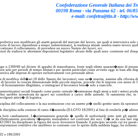
Confederazione Generale Italiana dei Tra
00198 Roma - via Panama 62 - tel. 06/8
e-mail: confetra@tin.it - http://
referiva non modificare gli assetti generali del mercato del lavoro, sui quali
si
interveniva solo c
porto di lavoro dipendente a tempo indeterminato), la tendenza attuale sembra essere invece quella 
ivatizzare il collocamento, di prevedere un nuovo
Statuto dei lavori
, ecc.
oni da tradursi in altrettante disposizioni legislative alcune delle quali sono contenute nel
diseg
legge n.1369/60 sul divieto
di
appalto di manodopera, fonte negli ultimi quarant�anni di innumer
solo per periodi di tempo limitati e per ipotesi particolari come avviene oggi in base alle dispo
eorica alle imprese di operare esclusivamente con personale altrui.
di modifica dell�art.18 dello Statuto dei lavoratori; essa sar� inserita, assieme alla riforma de
a
di favorire la crescita dimensionale delle piccole imprese, prevede che le imprese con meno di
di licenziamento illegittimo, a reintegrare il lavoratore bens� solo a risarcirlo.
ammortizzatori sociali fissando come punto centrale l�estensione degli stessi a tutti i settori p
re sarebbe incentivata da sgravi sui contributi a carico delle aziende. Si rammenta che, in ba
volgenti attivit� di logistica.
lina del collocamento e la sua sostituzione con un assetto pi� snello gestito tanto da operatori 
e disciplina sulla cessione di ramo d�azienda (
D.LGVO
18/2001) al fine di renderla pi� adere
 forti cambiamenti. L�orientamento generale � quello di uniformarle sotto tutti gli aspetti (f
ffettivamente prevalente l�aspetto mutualistico nei confronti dei soci. Ci� se da
una lato
risp
42/2001 ha disciplinato la figura del
socio lavoratore
fissando il principio secondo cui tra questi
terpretazioni restrittive che sarebbero in contrasto con lo spirito della suddetta legge, ha richies
002 e 186/
2001