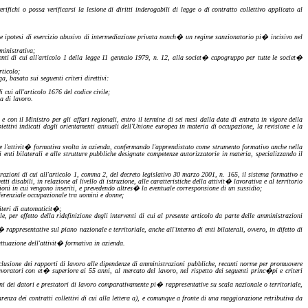
ifichi o possa verificarsi la lesione di diritti inderogabili di legge o di contratto collettivo applicato al
le ipotesi
di
esercizio abusivo di intermediazione privata nonch� un regime
sanzionatorio
pi� incisivo nel
ministrativa;
enti di cui all'articolo 1 della legge 11 gennaio 1979, n. 12, alla societ� capogruppo per tutte le societ�
rticolo;
, basata sui seguenti criteri direttivi:
cui all'articolo 1676 del codice civile;
a di lavoro.
e con il Ministro per gli affari regionali, entro il termine di sei mesi dalla data di entrata in vigore della
obiettivi indicati dagli orientamenti annuali dell'Unione europea in materia di occupazione, la revisione e la
zzare l'attivit� formativa svolta in azienda, confermando l'apprendistato come strumento formativo anche
nella
 enti bilaterali e alle strutture pubbliche designate competenze
autorizzatorie
in materia, specializzando il
azioni di cui all'articolo 1, comma 2, del decreto legislativo 30 marzo 2001, n. 165, il sistema formativo e
isabili, in relazione al livello di istruzione, alle caratteristiche della attivit� lavorativa e al territorio
ioni in cui vengono inseriti, e prevedendo altres� la eventuale corresponsione di un sussidio;
ifferenziale occupazionale tra uomini e donne;
iteri di automaticit�;
le, per effetto della
ridefinizione
degli interventi di cui al presente articolo da parte delle amministrazioni
appresentative sul piano nazionale e territoriale, anche all'interno di enti bilaterali, ovvero, in difetto di
ttuazione dell'attivit� formativa in azienda.
 esclusione dei rapporti di lavoro alle dipendenze di amministrazioni pubbliche, recanti norme per promuovere
lavoratori con et� superiore ai 55 anni, al mercato del lavoro, nel rispetto dei seguenti
princ�pi
e criteri
ioni dei datori e prestatori di lavoro comparativamente pi� rappresentative su scala nazionale o territoriale,
arenza
dei contratti collettivi di cui alla lettera
a),
e comunque a fronte di una maggiorazione retributiva da