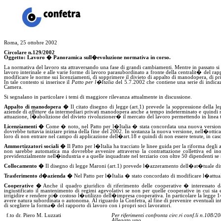
Roma, 25 ottobre 2002
Circolare n
.129
/2002
Oggetto: Lavoro � Panoramica sull�evoluzione normativa in corso.
La normativa del lavoro sta attraversando una fase di grandi cambiamenti. Mentre in passato si p
lavoro interinale e alle varie forme di lavoro parasubordinato a fronte della centralit� del rap
modificare le norme sui licenziamenti, di sopprimere il divieto
di
appalto di manodopera, di pr
In tale
contesto
si inserisce il
Patto per l�Italia
del 5.7.2002 che contiene una serie di indicazi
Camera.
Si segnalano in particolare i temi di maggiore rilevanza
attualmente
in discussione.
Appalto di manodopera �
Il citato disegno di legge (art.1) prevede la soppressione della 
aziende di
affittare
da intermediari privati manodopera anche a tempo indeterminato e quindi non 
attuazione, l�abolizione del divieto rivoluzioner� il mercato del lavoro permettendo in linea t
Licenziamenti �
Come �
noto, nel Patto per l�Italia � stata concordata una nuova versione 
dovrebbe tuttavia iniziare prima della fine del 2002. In sostanza la nuova versione,
nell�ottic
loro di non entrare nel campo
di
applicazione dell�art.18 e quindi di non essere tenute, in caso 
Ammortizzatori sociali �
Il Patto per l�Italia
ha tracciato le linee guida
per la riforma degli 
non sarebbe automatica ma dovrebbe avvenire attraverso la contrattazione collettiva ed inolt
previdenzialmente
nell�industria e a quelle inquadrate nel terziario con oltre 50 dipendenti se s
Collocamento �
Il disegno di legge
Maroni
(art.1) prevede l�azzeramento dell�at�tuale discip
Trasferimento d�azienda �
Nel Patto per l�Italia � stato concordato di modificare l�attual
Cooperative �
Anche il quadro giuridico di riferimento delle cooperative � interessato da
ingiustificato il mantenimento di regimi agevolativi se non per quelle cooperative in cui
sia
e
irrigidire e rendere pi� costoso l�utilizzo dell�impresa cooperativa. In particolare la legge 1
avere natura subordinata o autonoma. Al riguardo
la
Confetra, al fine di prevenire eventuali in
di scegliere la forma
�
del rapporto di lavoro con i propri soci lavoratori.
f.to
dr.
Piero M. Luzzati
Per riferimenti confronta
circ.ri
conf
.li n.108/2
Allegato uno