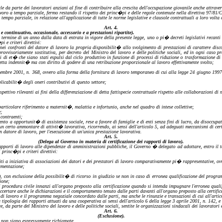
e da parte dei lavoratori anziani al fine di contribuire alla crescita dell'occupazione giovanile anche attravers
avoro a tempo parziale, fermo restando il rispetto dei
princ�pi
e delle regole contenute nella direttiva 97/81
a tempo parziale,
in relazione all'
applicazione di tutte le norme legislative e clausole contrattuali a loro vol
Art.
4.
o e
continuativo
, occasionale, accessorio e a prestazioni ripartite).
l termine di un anno dalla data di entrata in vigore della presente legge, uno o pi� decreti legislativi recanti
�pi
e criteri direttivi:
ei confronti del datore di lavoro la propria disponibilit� allo svolgimento di prestazioni di carattere discon
rovvisoriamente sostitutiva, per decreto del Ministro del lavoro e delle politiche sociali, ed in ogni caso p
i et� che siano stati espulsi dal ciclo produttivo in funzione di processi di riduzione o trasformazione di a
etta indennit� ma con diritto di godere di una retribuzione proporzionale al lavoro effettivamente svolto;
settembre 2001, n. 368, ovvero alla forma della fornitura di lavoro temporaneo di cui alla legge 24 giugno 199
licabilit� degli oneri contributivi di
questo settore;
pettivo rilevanti ai fini della differenziazione di detta fattispecie contrattuale rispetto alle collaborazioni d
 particolare riferimento a maternit�, malattia e infortunio, anche
nel quadro di
intese collettive;
;
contraenti;
mento
a
opportunit� di assistenza sociale, rese a favore di famiglie e di enti senza fini di lucro, da disoccupa
 un certo ammontare di attivit� lavorativa, ricorrendo, ai sensi dell'articolo 5, ad adeguati meccanismi di cert
 datore di lavoro, per l'esecuzio
ne di un'unica prestazione lavorativa.
Art.
5.
(Delega al Governo in materia di certificazione dei rapporti
di
lavoro).
rapporti di lavoro alle dipendenze
di
amministrazioni pubbliche, il Governo � delegato ad adottare, entro il te
ti
princ�pi
e criteri direttivi:
iti
a
iniziativa di associazioni dei datori e dei prestatori di lavoro comparativamente pi� rappresentative, ov
cumentazione;
),
con esclusione della possibilit� di ricorso in giudizio se non in caso
di
erronea qualificazione del progra
ione;
di procedura civile innanzi all'organo preposto alla certificazione quando si intenda impugnare l'erronea quali
accertare anche le dichiarazioni e
il comportamento tenuto dalle parti davanti all'organo preposto alla certific
to di lavoro e il programma negoziale concordato dalle parti, ma anche le rinunzie e transazioni di cui all'art
 tipologia dei rapporti attuati d
a una cooperativa ai sensi dell'articolo 6 della legge 3 aprile 2001, n. 142, e
re, da parte del Ministro del lavoro e delle politiche sociali, sentite le organizzazioni sindacali dei lavorat
Art.
6.
(Esclusione).
e non siano espressamente richiamate.