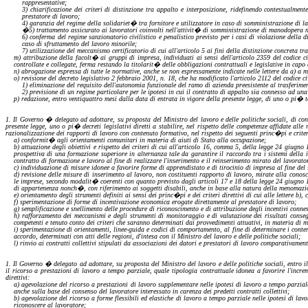
rappresentative;
3) chiarificazione dei criteri di distinzione tra appalto e interposizione, ridefinendo contestualment
prestatore di lavoro;
4) garanzia del regime della solidariet� tra fornitore e utilizzatore in caso di somministrazione di la
�
5) trattamento assicurato ai lavoratori coinvolti nell'attivit� di somministrazione di manodopera non
6) conferma del regime
sanzionatorio
civilistico
e
penalistico
previsto per i casi di violazione della 
caso di sfruttamento del lavoro minorile;
7) utilizzazione del meccanismo
certificatorio
di cui all'articolo 5 ai fini della distinzione concreta tr
m)
attribuzione della facolt� ai gruppi
di
impresa, individuati ai sensi dell'articolo 2359 del codice 
controllate e collegate, ferma restando la titolarit� delle obbligazioni contrattuali e legislative in capo
n)
abrogazione espressa di tutte le normative, anche se non espressamente indicate nelle lettere
da
a
)
a
m
o)
revisione
del decreto legislativo 2 febbraio 2001, n. 18, che ha modificato l'articolo 2112 del codice civ
1) eliminazione del requisito dell'autonomia funzionale del ramo
di
azienda preesistente al trasferime
2) previsione di un regime particolare per le ipotesi in cui il contratto
di
appalto sia connesso ad una c
p)
redazione, entro ventiquattro mesi dalla data
di
entrata in vigore della presente legge, di uno o pi� t
1. Il Governo � delegato
ad
adottare, su proposta del Ministro del lavoro e delle politiche sociali, di conc
presente legge, uno o pi� decreti legislativi diretti a stabilire, nel rispetto delle competenze affidate all
razionalizzazione dei rapporti di lavoro con contenuto formativo, nel rispetto dei seguenti
princ�pi
e criter
a)
conformit� agli orientamenti comunitari in materia
di
aiuti di Stato alla occupazione;
b)
attuazione degli obiettivi e rispetto dei criteri di cui all'articolo 16, comma 5, della legge 24 giugn
prospettiva
di una formazione superiore in alternanza tale da garantire il raccordo tra i sistemi della 
contratto di formazione e lavoro al fine di realizzare l'inserimento e il reinserimento mirato del lavorato
c)
individuazione di misure idonee a favorire forme
di
apprendistato e di tirocinio di impresa al fine del
d)
revisione
delle misure di inserimento al lavoro, non costituenti rapporto di lavoro, mirate alla conosc
le imprese, secondo modalit� coerenti con quanto previsto dagli articoli 17 e 18 della legge 24 giugno 1997
di appartenenza nonch�, con riferimento ai soggetti disabili, anche in base alla natura della menomazion
e)
orientamento degli strumenti definiti ai sensi dei
princ�pi
e dei criteri direttivi di cui alle lettere
b), 
f)
sperimentazione di forme
di
incentivazione economica erogate direttamente al prestatore di lavoro;
g)
semplificazione e snellimento delle procedure di riconoscimento e
di
attribuzione degli incentivi conn
h)
rafforzamento dei meccanismi e degli strumenti di monitoraggio e di valutazione dei risultati conse
competenti e tenuto conto dei criteri che saranno determinati dai provvedimenti attuativi, in materia di m
i)
sperimentazione
di
orientamenti, linee-guida e codici di comportamento, al fine di determinare i conten
accordo, determinati con atti delle regioni, d'intesa con il Ministro del lavoro e delle politiche sociali;
l)
rinvio ai contratti collettivi stipulati da associazioni dei datori e prestatori di lavoro comparativamen
1. Il Governo � delegato
ad
adottare, su proposta del Ministro del lavoro e delle politiche sociali, entro 
il ricorso a prestazioni di lavoro a tempo parziale, quale tipologia contrattuale idonea a favorire l'incre
direttivi:
a)
agevolazione del ricorso a prestazioni di lavoro supplementare nelle ipotesi di lavoro a tempo parzial
anche sulla base del consenso del lavoratore interessato in carenza dei predetti contratti collettivi;
b)
agevolazione del ricorso a forme flessibili ed elastiche di lavoro a tempo parziale nelle ipotesi di lav
riconoscere al lavoratore;