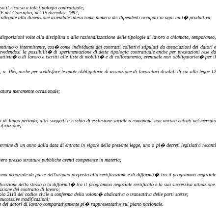
o il ricorso a tale tipologia contrattuale;
/CE del Consiglio, del 15 dicembre 1997;
ta collegate alla dimensione aziendale intesa come numero dei dipendenti occupati in ogni unit� produttiva;
 disposizioni volte alla disciplina o alla razionalizzazione delle tipologie di lavoro a chiamata, temporaneo,
tinuo o intermittente, cos� come individuate dai contratti collettivi stipulati da associazioni dei datori e
revedendosi la possibilit� di sperimentazione di detta tipologia contrattuale anche per prestazioni rese da
ttivit� o di lavoro e iscritti alle liste di mobilit� e di collocamento; eventuale non obbligatoriet� per il
7, n. 196, anche per soddisfare le quote obbligatorie
di
assunzione di lavoratori disabili di cui alla legge 12
i natura meramente occasionale;
ti di lungo periodo, altri soggetti a rischio di esclusione sociale o comunque non ancora entrati nel mercato
ificazione;
rmine di un anno dalla data di entrata in vigore della presente legge, uno o pi� decreti legislativi recanti
vero presso strutture pubbliche aventi competenze in materia;
mma negoziale da parte dell'organo preposto alla certificazione e di difformit� tra il programma negoziale
ficazione dello stesso o la difformit� tra il programma negoziale certificato e la sua successiva attuazione.
azione del contratto di lavoro;
icolo 2113 del codice civile a conferma della volont�
abdicativa
o
transattiva
delle parti stesse;
 successive modificazioni;
ori e dei datori di lavoro comparativamente pi� rappresentative sul piano nazionale.