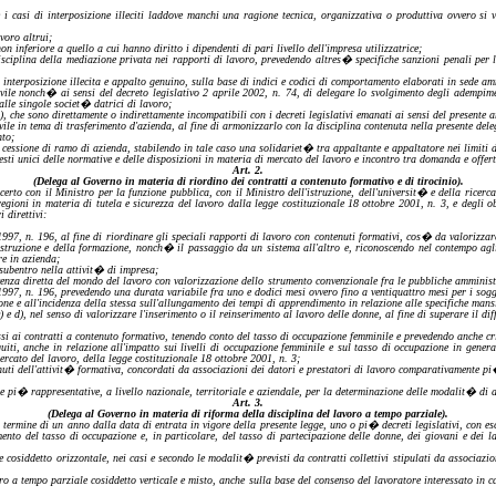
e i casi
di
interposizione illeciti laddove manchi una ragione tecnica, organizzativa o produttiva ovvero si ver
voro altrui;
 inferiore a quello a cui hanno diritto i dipendenti di pari livello dell'impresa utilizzatrice;
disciplina della mediazione privata nei rapporti di lavoro, prevedendo altres� specifiche sanzioni penali per 
a interposizione illecita e appalto genuino,
sulla base di
indici e codici di comportamento elaborati in sede am
civile nonch� ai sensi del decreto legislativo 2 aprile 2002, n. 74, di delegare lo svolgimento degli adempim
 alle singole societ� datrici di lavoro;
),
che sono direttamente o indirettamente incompatibili con i decreti legislativi emanati ai sensi del presente a
ile in tema di trasferimento d'azienda, al fine di armonizzarlo con la disciplina contenuta nella presente delega
nto;
essione di ramo di azienda, stabilendo in tale caso una solidariet� tra appaltante e appaltatore nei limiti di 
esti unici delle normative e delle disposizioni in materia di mercato del lavoro e incontro tra domanda e offert
Art.
2.
(Delega al Governo in materia di riordino dei contratti a contenuto formativo e di tirocinio).
erto con il Ministro per la funzione pubblica, con il Ministro dell'istruzione, dell'universit� e della ricerca 
e regioni in materia di tutela e sicurezza del lavoro dalla legge costituzionale 18 ottobre 2001, n. 3, e degli 
i direttivi:
o 1997, n. 196, al fine di riordinare gli speciali rapporti di lavoro con contenuti formativi, cos� da valori
istruzione e della formazione, nonch� il passaggio da un sistema all'altro e, riconoscendo nel contempo agli
re in azienda;
 subentro nella attivit� di impresa;
enza diretta del mondo del lavoro con valorizzazione dello strumento convenzionale fra le pubbliche amministr
, n. 196, prevedendo una durata variabile fra uno e dodici mesi ovvero fino a ventiquattro mesi per i soggetti d
e e all'incidenza della stessa sull'allungamento dei tempi di apprendimento in relazione alle specifiche mans
c)
e
d),
nel senso di valoriz
zare l'inserimento o il reinserimento al lavoro delle donne, al fine di superare il d
essi ai contratti a contenuto formativo, tenendo conto del tasso di occupazione femminile e prevedendo anche cr
guiti, anche
in relazione all'
impatto sui livelli di occupazione femminile e sul tasso di occupazione in genera
ercato del lavoro, della legge costituzionale 18 ottobre 2001, n. 3;
uti dell'attivit� formativa, concordati da associazioni dei datori e prestatori di lavoro comparativamente pi� r
te pi� rappresentative, a livello nazionale, territoriale e aziendale, per la determinazione delle
modalit�
di a
Art.
3.
(Delega al Governo in materia di riforma della disciplina del lavoro a tempo parziale).
il termine di un anno dalla data di entrata in vigore della presente legge, uno o pi� decreti legislativi, con
mento del tasso di occupazione e, in particolare, del tasso di partecipazione delle donne, dei giovani e dei 
e cosiddetto orizzontale, nei casi e secondo le
modalit�
previsti da contratti collettivi stipulati da associaz
oro a tempo parziale cosiddetto verticale e misto, anche sulla base del consenso del lavoratore interessato in
c