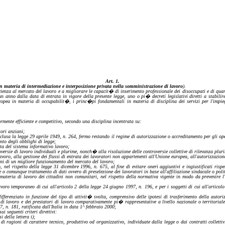
Art.
1.
in materia di intermediazione e interposizione privata nella somministrazione di lavoro
).
ficienza al mercato del lavoro e a migliorare le capacit�
di
inserimento professionale dei disoccupati e di qua
n anno dalla data di entrata in vigore della presente legge, uno o pi� decreti legislativi diretti a stabilire
uropea in materia di
occupabilit�
, i
princ�pi
fondamentali in materia di disciplina dei servizi per l'impie
rmente efficiente e competitivo, secondo una disciplina incentrata su:
ori anziani;
clusa la legge 29 aprile 1949, n. 264, fermo restando il regime di autorizzazione o accreditamento per gli ope
to degli obblighi di legge;
ta del sistema informativo lavoro;
oversie di lavoro individuali e plurime,
nonch�
alla risoluzione delle controversie collettive di rilevanza
pluri
avoro, alla gestione dei flussi
di
entrata dei lavoratori non appartenenti all'Unione europea, all'autorizzazione
fini di un migliore funzionamento d
el mercato del lavoro;
 nel rispetto della legge 31 dicembre 1996, n. 675, al fine di evitare oneri aggiuntivi e ingiustificati rispe
e o comunque trattamento di dati ovvero di preselezione dei lavoratori in base all'affiliazione sindacale o polit
materia di lavoro dei cittadini non comunitari, nel rispetto della normativa vigente in modo da prevenire l
avoro temporaneo di cui all'artico
lo 2 della legge 24 giugno 1997, n. 196, e per i soggetti di cui all'artico
differenziato in funzione del tipo di attivit� svolta, comprensivo delle ipotesi di trasferimento della autor
i di lavoro e dei prestatori di lavoro comparativamente pi� rappresentative a livello nazionale o territorial
 n. 181, ratificata dall'Italia in data 1^ febbraio 2000;
 seguenti criteri direttivi:
si della lettera
i);
di ragioni di carattere tecnico, produttivo od organizzativo, individuate dalla legge o dai contratti colletti