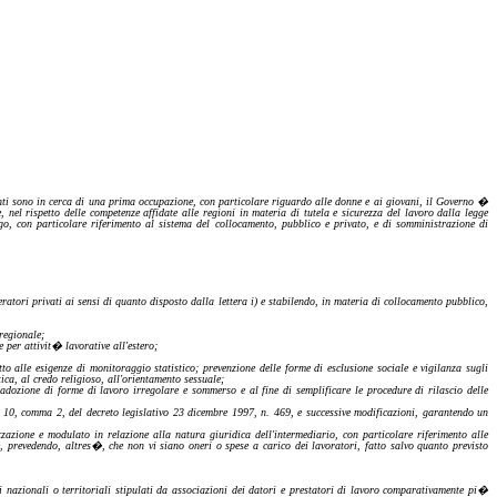
nti sono in cerca di una prima occupazione, con particolare riguardo alle donne e ai giovani, il Governo �
, nel rispetto delle competenze affidate alle regioni in materia di tutela e sicurezza del lavoro dalla legge
go, con particolare riferimento al sistema del collocamento, pubblico e privato, e di somministrazione di
ratori privati ai sensi di quanto disposto dalla lettera
i)
e stabilendo, in materia di collocamento pubblico,
regionale
;
 per attivit� lavorative all'estero;
tto alle esigenze di monitoraggio statistico; prevenzione delle forme di esclusione sociale e vigilanza sugli
ica, al credo religioso, all'orientamento sessuale;
'adozione di forme di lavoro irregolare e sommerso e al fine di semplificare le procedure di rilascio
delle
lo 10, comma 2, del decreto legislativo 23 dicembre 1997, n. 469, e successive modificazioni, garantendo un
izzazione e modulato in relazione alla natura giuridica dell'intermediario, con particolare riferimento alle
e, prevedendo, altres�, che non vi siano oneri o spese a carico dei lavoratori, fatto salvo quanto previsto
vi nazionali o territoriali stipulati da associazioni dei datori e prestatori di lavoro comparativamente pi�