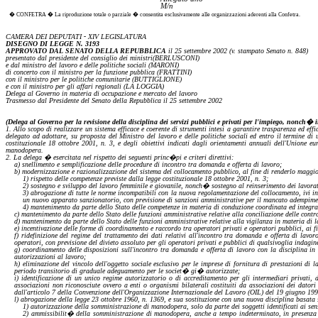
M/n
� CONFETRA � La riproduzione totale o parziale � consentita esclusivamente alle organizzazioni aderenti alla Confetra.
CAMERA DEI DEPUTATI
-
XIV LEGISLATURA
DISEGNO DI LEGGE N. 3193
APPROVATO DAL SENATO DELLA REPUBBLICA
il 25 settembre 2002 (v. stampato Senato n. 848)
presentato
dal presidente del consiglio dei ministri
(BERLUSCONI)
e
dal ministro del lavoro e delle politiche sociali
(MARONI)
di
concerto con il ministro per la funzione pubblica
(FRATTINI)
con
il ministro per le politiche comunitarie
(BUTTIGLIONE)
e
con il ministro per gli affari regionali
(LA LOGGIA)
Delega al Governo in materia
di
occupazione e mercato del lavoro
Trasmesso dal Presidente del Senato della Repubblica il 25 settembre
2002
(Delega al Governo per la
revisione
della disciplina dei servizi pubblici e privati per l'impiego, nonch� 
1. Allo scopo di realizzare un sistema efficace e coerente di strumenti intesi a garantire trasparenza ed ef
delegato ad adottare, su proposta del Ministro del lavoro e delle politiche sociali ed entro il termine di u
costituzionale 18 ottobre 2001, n. 3, e degli obiettivi indicati dagli orientamenti annuali dell'Unione e
manodopera.
2. La delega � esercitata nel rispetto dei seguenti
princ�pi
e criteri direttivi:
a)
snellimento e semplificazione delle procedure
di
incontro tra domanda e offerta di lavoro;
b)
modernizzazione
e razionalizzazione del sistema del collocamento pubblico, al fine di renderlo maggio
1) rispetto delle competenze previste dalla legge costituzionale 18 ottobre 2001, n. 3;
2) sostegno e sviluppo del lavoro femminile e giovanile,
nonch�
sostegno al reinserimento dei lavorat
3) abrogazione di tutte le norme incompatibili con la nuova
regolamentazione
del collocamento, ivi in
un nuovo apparato
sanzionatorio
, con previsione di sanzioni amministrative per il mancato adempimen
4) mantenimento da parte dello Stato delle competenze in materia di conduzione coordinata ed integra
c)
mantenimento da parte dello Stato delle funzioni amministrative relative alla conciliazione delle contr
d)
mantenimento da parte dello Stato delle funzioni amministrative relative alla vigilanza in materia di l
e)
incentivazione delle forme di coordinamento e raccordo tra operatori privati e operatori pubblici, ai 
f)
ridefinizione
del regime del trattamento dei dati
relativi all'
incontro tra domanda e offerta di lavoro,
operatori, con previsione del divieto assoluto per gli operatori privati e pubblici di qualsivoglia indagin
g)
coordinamento delle disposizioni sull'incontro tra domanda e offerta di lavoro con la disciplina in 
autorizzazioni al lavoro;
h)
eliminazione del vincolo dell'oggetto sociale esclusivo per le imprese di fornitura di prestazioni di l
periodo transitorio di graduale adeguamento per le societ� gi� autorizzate;
i)
identificazione di un unico regime
autorizzatorio
o
di
accreditamento per gli intermediari privati, 
associazioni non riconosciute ovvero a enti o organismi bilaterali costituiti da associazioni dei dator
dall'articolo 7 della Convenzione dell'Organizzazione Internazionale del Lavoro (OIL) del 19 giugno 1997,
l)
abrogazione della legge 23 ottobre 1960, n. 1369, e sua sostituzione con una nuova disciplina basata sui
1) autorizzazione della somministrazione di manodopera, solo da parte dei soggetti identificati ai sen
2) ammissibilit� della somministrazione di manodopera, anche a tempo indeterminato,
in presenza