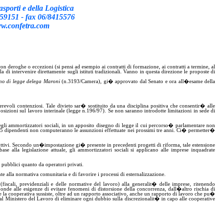
sporti e della Logistica
559151 - fax 06/8415576
www.confetra.com
on deroghe o eccezioni (si pensi ad esempio ai contratti di formazione, ai contratti a termine, al
di intervenire direttamente sugli istituti tradizionali. Vanno in questa direzione le proposte di
no di legge delega
Maroni
(n
.3193
/Camera), gi� approvato dal Senato e ora all�esame della
evoli contenziosi. Tale divieto sar� sostituito da una disciplina
positiva
che consentir� alle
sizioni sul lavoro interinale (legge n.196/97). Se non saranno introdotte limitazioni in sede di
gli ammortizzatori sociali, in un apposito disegno di legge il cui percorso
�
parlamentare non
 15 dipendenti non computeranno le assunzioni effettuate nei prossimi tre anni. Ci� permetter�
roduttivi. Secondo un�impostazione gi� presente in precedenti progetti di riforma,
tale
estensione
se alla legislazione attuale, gli ammortizzatori sociali si applicano alle imprese inquadrate
pubblici quanto da operatori privati.
nte alla normativa comunitaria e
di
favorire i processi di
esternalizzazione
.
iscali, previdenziali e delle normative del lavoro) alla generalit� delle imprese, ritenendo
onde alle esigenze di evitare fenomeni di distorsione della concorrenza, dall�altro rischia di
 e la cooperativa sussiste, oltre ad un rapporto associativo, anche un rapporto di lavoro che pu�
to al Ministero del Lavoro di eliminare ogni dubbio sulla discrezionalit� in capo alle cooperative