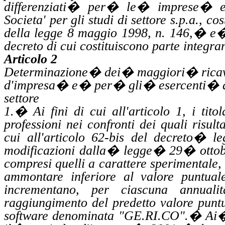
differenziati
�
per
�
le
�
imprese
�
Societa'
per gli studi di settore
s.p.a
., cos
della legge 8 maggio 1998, n. 146,
�
e
decreto di cui costituiscono parte integra
Articolo 2
Determinazione
�
dei
�
maggiori
�
rica
d'impresa
�
e
�
per
�
gli
�
esercenti
�
settore
1.
�
Ai fini di cui all'articolo 1, i tit
professioni nei confronti dei quali
risult
cui all'articolo 62-bis del decreto
�
le
modificazioni dalla
�
legge
�
29
�
otto
compresi quelli a carattere sperimentale,
ammontare inferiore al valore puntuale
incrementano, per ciascuna
annualit
raggiungimento del predetto valore punt
software denominata "
GE.RI.CO
".
�
Ai