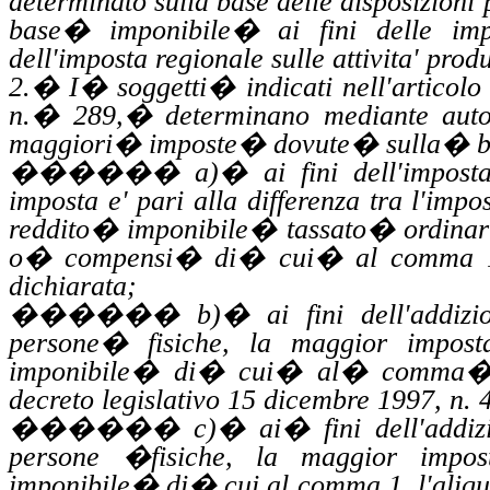
determinato sulla base delle disposizioni 
base
�
imponibile
�
ai fini delle imp
dell'imposta regionale sulle
attivita'
produt
2.
�
I
�
soggetti
�
indicati nell'artico
n.
�
289,
�
determinano mediante
auto
maggiori
�
imposte
�
dovute
�
sulla
�
b
������
a)
�
ai fini dell'impos
imposta e' pari alla differenza tra l'impo
reddito
�
imponibile
�
tassato
�
ordina
o
�
compensi
�
di
�
cui
�
al comma 1
dichiarata;
������
b)
�
ai fini dell'addiz
persone
�
fisiche, la maggior impost
imponibile
�
di
�
cui
�
al
�
comma
decreto legislativo 15 dicembre 1997, n. 
������
c)
�
ai
�
fini dell'addi
persone
�
fisiche, la maggior impos
imponibile
�
di
�
cui al comma 1, l'aliqu