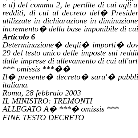
e d) del comma 2, le perdite di cui agli a
redditi, di cui al decreto del
�
Preside
utilizzate in dichiarazione in diminuzion
incremento
�
della base imponibile di cu
Articolo 6
Determinazione
�
degli
�
importi
�
dov
29 del testo unico delle imposte sui reddi
dalle imprese
di
allevamento di cui all'ar
*** omissis ***
��
Il
�
presente
�
decreto
�
sara'
�
pubbl
italiana.
Roma, 28 febbraio 2003
IL MINISTRO: TREMONTI
ALLEGATO A
�
***
�
omissis ***
FINE TESTO DECRETO