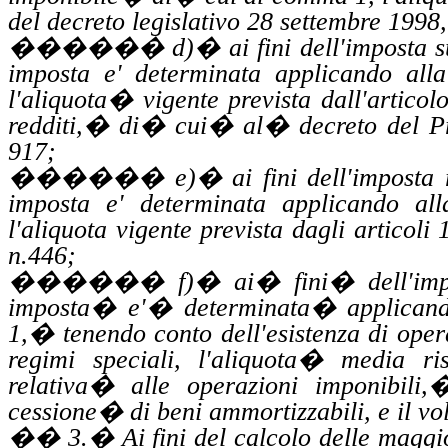
del decreto legislativo 28 settembre 1998,
������
d)
�
ai fini dell'imposta 
imposta e' determinata applicando alla
l'aliquota
�
vigente prevista dall'articol
redditi,
�
di
�
cui
�
al
�
decreto del P
917;
������
e
)
�
ai fini dell'imposta
imposta e' determinata applicando all
l'aliquota vigente prevista dagli articol
n
.446
;
������
f)
�
ai
�
fini
�
dell'im
imposta
�
e'
�
determinata
�
applican
1,
�
tenendo conto dell'esistenza
di
oper
regimi speciali, l'aliquota
�
media ris
relativa
�
alle operazioni imponibili,
cessione
�
di beni ammortizzabili, e il vo
��
3.
�
Ai fini del calcolo delle maggi