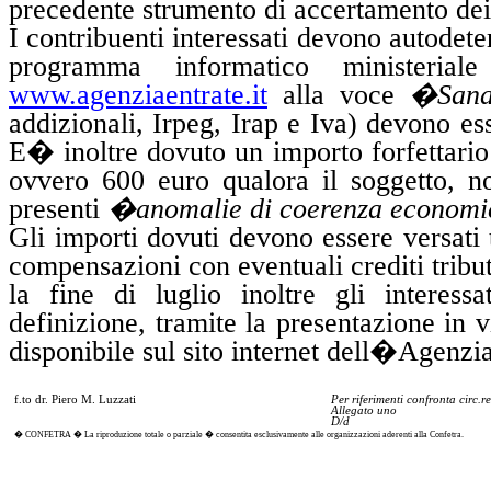
precedente strumento
di
accertamento de
I contribuenti interessati devono
autodete
programma informatico ministeria
www.agenziaentrate.it
alla voce
�Sana
addizionali,
Irpeg
,
Irap
e Iva) devono esse
E� inoltre dovuto
un importo
forfettario
ovvero 600 euro qualora il soggetto, n
presenti
�anomalie di coerenza econom
Gli importi dovuti devono essere versat
compensazioni con eventuali crediti tribut
la fine di luglio inoltre gli intere
definizione, tramite la presentazione in 
disponibile sul sito internet dell�Agenzia
f.to
dr. Piero M.
Luzzati
Per riferimenti confronta
circ
.r
Allegato uno
D/d
� CONFETRA � La riproduzione totale o parziale � consentita esclusivamente alle organizzazioni aderenti alla Confetra.