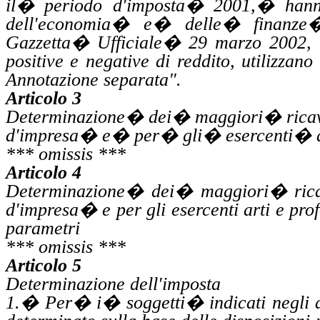
il
�
periodo d'imposta
�
2001,
�
han
dell'economia
�
e
�
delle
�
finanze
Gazzetta
�
Ufficiale
�
29 marzo 2002, 
positive e negative di reddito, utilizzan
Annotazione separata".
Articolo 3
Determinazione
�
dei
�
maggiori
�
rica
d'impresa
�
e
�
per
�
gli
�
esercenti
�
*** omissis ***
Articolo 4
Determinazione
�
dei
�
maggiori
�
ric
d'impresa
�
e per gli esercenti arti e pro
parametri
*** omissis ***
Articolo 5
Determinazione dell'imposta
1.
�
Per
�
i
�
soggetti
�
indicati negli 