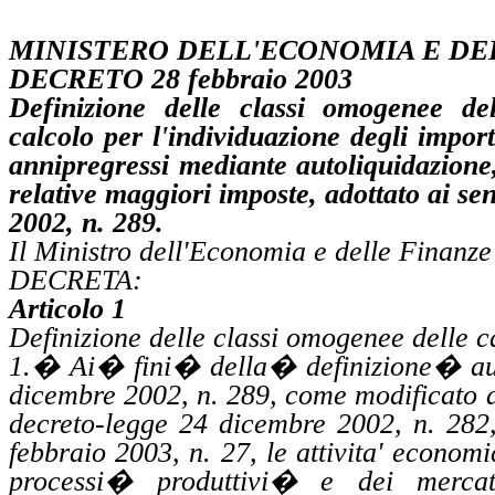
MINISTERO DELL'ECONOMIA E DE
DECRETO 28 febbraio 2003
Definizione delle classi omogenee de
calcolo per l'individuazione degli import
annipregressi
mediante
autoliquidazione
relative maggiori imposte, adottato ai se
2002, n. 289.
Il Ministro dell'Economia e delle Finanze
DECRETA:
Articolo 1
Definizione delle classi omogenee delle 
1.
�
Ai
�
fini
�
della
�
definizione
�
au
dicembre 2002, n. 289, come modificato da
decreto-legge 24 dicembre 2002, n. 282
febbraio 2003, n. 27, le
attivita'
economich
processi
�
produttivi
�
e dei mercat