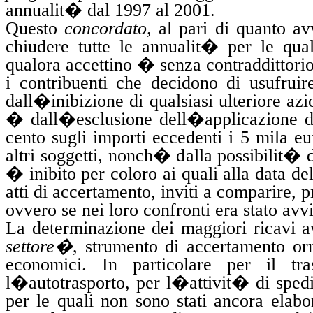
annualit� dal 1997 al 2001.
Questo
concordato,
al pari di quanto av
chiudere tutte le
annualit� per le qual
qualora accettino � senza contraddittorio
i contribuenti che decidono di usufrui
dall�inibizione di qualsiasi ulteriore azi
� dall�esclusione dell�applicazione di 
cento sugli importi eccedenti i 5 mila eu
altri soggetti, nonch� dalla possibilit� d
� inibito per coloro ai quali alla data 
atti di accertamento, inviti a comparire, p
ovvero se nei loro confronti era stato avv
La determinazione dei maggiori ricavi 
settore�
, strumento
di
accertamento orm
economici. In particolare per il tr
l�autotrasporto, per l�attivit� di spedi
per le quali non sono stati ancora elabor