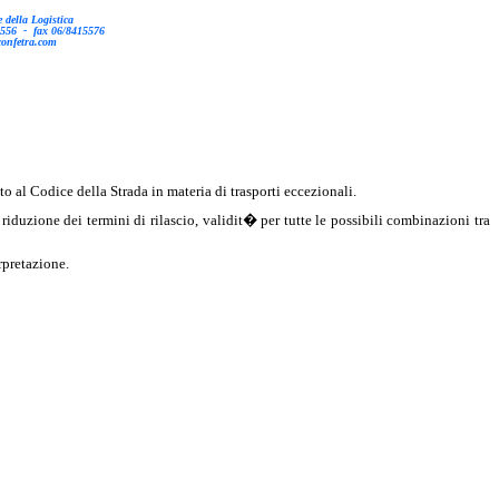
 della Logistica
556 -
fax 06/8415576
confetra.com
to al Codice della Strada in materia di trasporti eccezionali.
uzione dei termini di rilascio, validit� per tutte le possibili combinazioni tra
rpretazione.