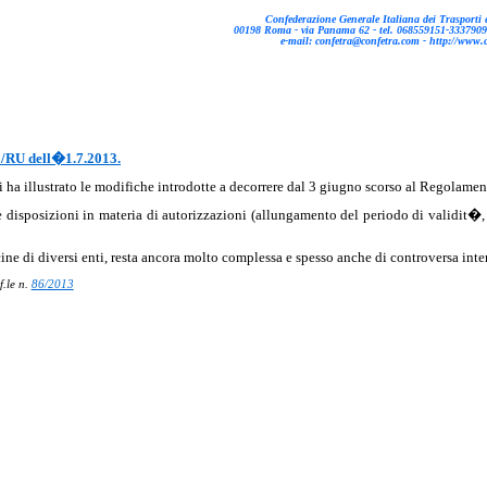
Confederazione Generale Italiana dei Trasporti e
00198 Roma - via Panama 62 - tel. 068559151-
3337909
e-mail
:
confetra@confetra.com
- http://www.
1/RU dell�1.7.2013.
ti ha illustrato le modifiche introdotte a decorrere dal 3 giugno scorso al Regolamen
posizioni in materia di autorizzazioni (allungamento del periodo di validit�, rid
ine di diversi enti, resta ancora molto complessa e spesso anche di controversa inte
f.le
n.
86/2013