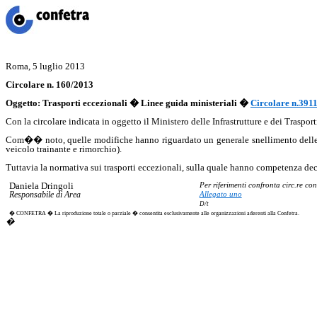
Roma, 5 luglio 2013
Circolare n. 160/2013
Oggetto
:
Trasporti eccezionali � Linee guida ministeriali �
Circolare n.391
Con la circolare indicata in oggetto il Ministero delle Infrastrutture e dei Traspor
Com�� noto, quelle modifiche hanno riguardato un generale snellimento delle dis
veicolo trainante e rimorchio).
Tuttavia la normativa sui trasporti eccezionali, sulla quale hanno competenza dec
Daniela Dringoli
Per riferimenti confronta circ.re
con
Responsabile di Area
Allegato uno
D/t
� CONFETRA � La riproduzione totale o parziale � consentita esclusivamente alle organizzazioni aderenti alla Confetra.
�