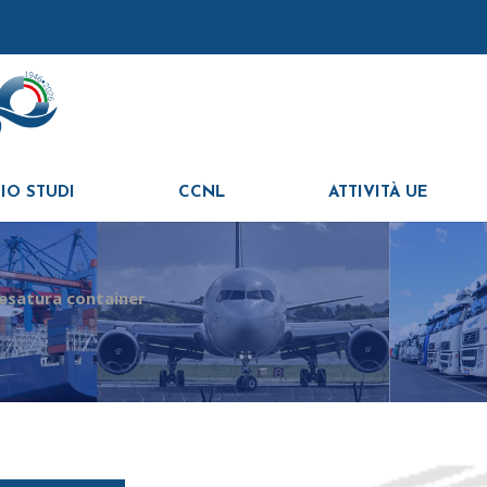
IO STUDI
CCNL
ATTIVITÀ UE
esatura container