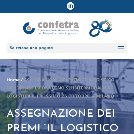
Seleziona una pagina
Home
/
ASSEGNAZIONE DEI PREMI “IL LOGISTICO
DELL’ANNO” E CONVEGNO SU INTERMODALITÀ E
LOGISTICA IL PROSSIMO 26 OTTOBRE, A MILANO
ASSEGNAZIONE DEI
PREMI “IL LOGISTICO