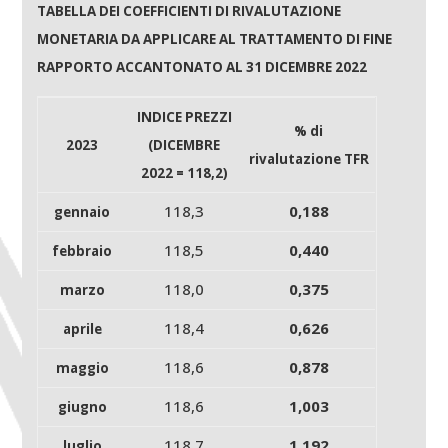
TABELLA DEI COEFFICIENTI DI RIVALUTAZIONE
MONETARIA DA APPLICARE AL TRATTAMENTO DI FINE
RAPPORTO ACCANTONATO AL 31 DICEMBRE 2022
INDICE PREZZI
% di
2023
(DICEMBRE
rivalutazione TFR
2022 = 118,2)
118,3
0,188
gennaio
118,5
0,440
febbraio
118,0
0,375
marzo
118,4
0,626
aprile
118,6
0,878
maggio
118,6
1,003
giugno
118,7
1,192
luglio