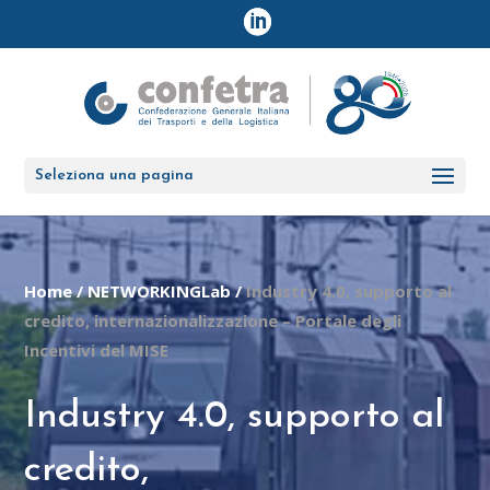
Seleziona una pagina
Home
/
NETWORKINGLab
/
Industry 4.0, supporto al
credito, internazionalizzazione – Portale degli
Incentivi del MISE
Industry 4.0, supporto al
credito,