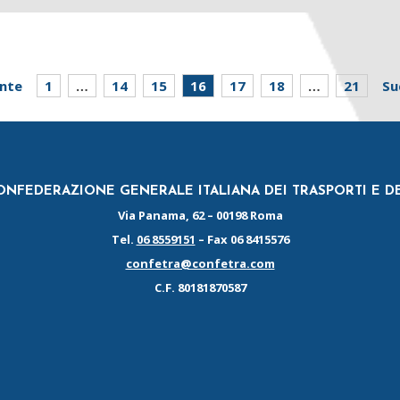
nte
1
…
14
15
16
17
18
…
21
Su
NFEDERAZIONE GENERALE ITALIANA DEI TRASPORTI E D
Via Panama, 62 – 00198 Roma
Tel.
06 8559151
– Fax 06 8415576
confetra@confetra.com
C.F. 80181870587