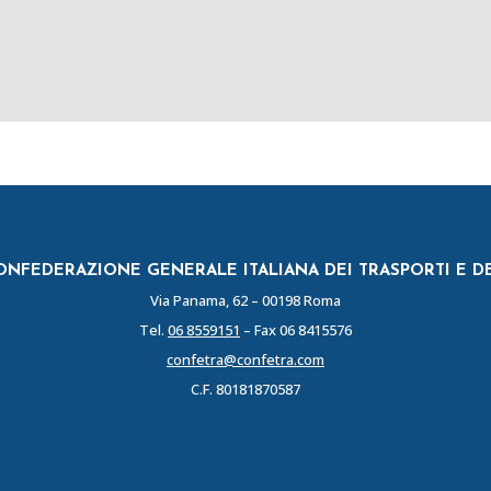
NFEDERAZIONE GENERALE ITALIANA DEI TRASPORTI E D
Via Panama, 62 – 00198 Roma
Tel.
06 8559151
– Fax 06 8415576
confetra@confetra.com
C.F. 80181870587