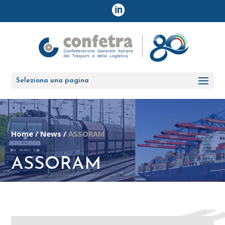
Seleziona una pagina
Home
/
News
/
ASSORAM
ASSORAM