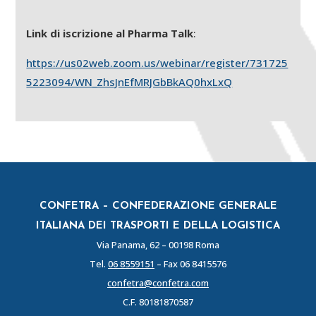
Link di iscrizione al Pharma Talk
:
https://us02web.zoom.us/webinar/register/731725
5223094/WN_ZhsJnEfMRJGbBkAQ0hxLxQ
CONFETRA – CONFEDERAZIONE GENERALE
ITALIANA DEI TRASPORTI E DELLA LOGISTICA
Via Panama, 62 – 00198 Roma
Tel.
06 8559151
– Fax 06 8415576
confetra@confetra.com
C.F. 80181870587