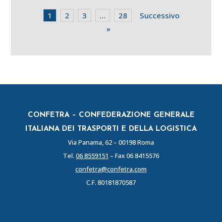
1
2
3
…
28
Successivo
»
CONFETRA – CONFEDERAZIONE GENERALE
ITALIANA DEI TRASPORTI E DELLA LOGISTICA
Via Panama, 62 – 00198 Roma
Tel.
06 8559151
– Fax 06 8415576
confetra@confetra.com
C.F. 80181870587