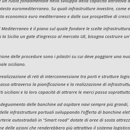
 un ruolo fondamentale nello sviluppo della capacità attrattiva de
ntesto euromediterraneo. Su quali infrastrutture investire, come 
sto economico euro mediterraneo e dalle sue prospettive di cresci
 Mediterraneo è il piano sul quale fondare le scelte infrastruttural
i la Sicilia un gate d’ingresso al mercato UE, bisogna costruire un’
azione delle procedure sono i pilastri su cui deve poggiare una nuo
ale siciliano.
realizzazione di reti di interconnessione tra porti e strutture logi
assa attraverso la pianificazione e la realizzazione di infrastruttur
i siciliani e la loro capacità di attrarre le merci passa soprattutt
’adeguamento delle banchine ad ospitare navi sempre più grandi, l
elle infrastrutture portuali sviluppando l’offerta di banchine elett
rterie autostradali in “Smart road” dotate di aree di sosta attrezz
ne delle azioni che renderebbero più attrattivo il sistema logistico