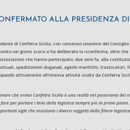
ONFERMATO ALLA PRESIDENZA DI 
ente di Confetra Sicilia, con consenso unanime del Consiglio D
 riunito nei giorni scorsi e ha deliberato la riconferma, oltre ch
 associazioni che hanno partecipato, due anni fa, alla costituz
ortuali, spedizionieri doganali, agenti marittimi, traslocatori,
ipando attivamente all’intensa attività svolta da Confetra Sicili
rmare che ormai Confetra Sicilia è una realtà nel panorama del 
fare per portare i temi della logistica sempre più in primo piano
rtanti sigle che assistono i diversi soggetti della filiera logistica