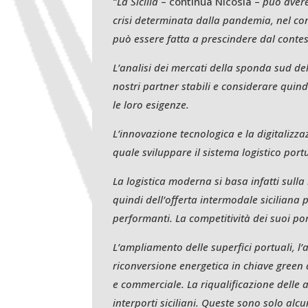
“La Sicilia
– continua Nicosia –
può avere
crisi determinata dalla pandemia, nel co
può essere fatta a prescindere dal conte
L’analisi dei mercati della sponda sud del
nostri partner stabili e considerare quind
le loro esigenze.
L’innovazione tecnologica e la digitalizz
quale sviluppare il sistema logistico portu
La logistica moderna si basa infatti sulla 
quindi dell’offerta intermodale siciliana p
performanti. La competitività dei suoi port
L’ampliamento delle superfici portuali, l
riconversione energetica in chiave green d
e commerciale. La riqualificazione delle a
interporti siciliani. Queste sono solo alcu