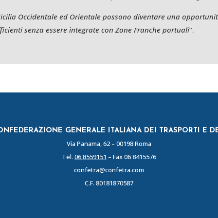
n Sicilia Occidentale ed Orientale possono diventare una opportuni
ficienti senza essere integrate con Zone Franche portuali
”.
NFEDERAZIONE GENERALE ITALIANA DEI TRASPORTI E D
Via Panama, 62 – 00198 Roma
Tel.
06 8559151
– Fax 06 8415576
confetra@confetra.com
C.F. 80181870587