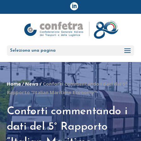
Seleziona una pagina
Home
/
News
/
Conforti commentando i dati del 5°
Rapporto “Italian Maritime Economy”
Conforti commentando i
dati del 5° Rapporto