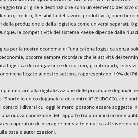
 viaggio tra origine e destinazione sono un elemento decisivo di
 denaro, credito, flessibilità del lavoro, produttività, oneri bur
 della produzione e della logistica come universi separati. Oggi 
. Dunque, la competitività del sistema Paese dipende dalla rius
gica per la nostra economia di “una catena logistica senza solu
diseconomie, occorre sempre ricordare che le attività dei termin
ità logistica dei magazzini e dei corrieri, gli interporti, i serviz
 economiche legate al nostro settore, rappresentano il 9% del P
mplementare alla digitalizzazione delle procedure doganali nei 
o “Sportello unico doganale e dei controlli” (SUDOCO), che port
di controlli diversi cui oggi le merci possono essere soggette in
 di una nuova concezione del rapporto tra amministrazione pubb
stessi operatori di interagire per via telematica attraverso una “
nulla osta e autorizzazioni.