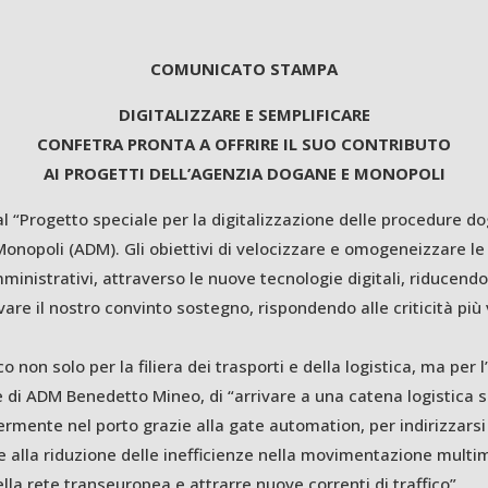
COMUNICATO STAMPA
DIGITALIZZARE E SEMPLIFICARE
CONFETRA PRONTA A OFFRIRE IL SUO CONTRIBUTO
AI PROGETTI DELL’AGENZIA DOGANE E MONOPOLI
“Progetto speciale per la digitalizzazione delle procedure doga
onopoli (ADM). Gli obiettivi di velocizzare e omogeneizzare le
inistrativi, attraverso le nuove tecnologie digitali, riducendo
e il nostro convinto sostegno, rispondendo alle criticità più 
co non solo per la filiera dei trasporti e della logistica, ma per 
e di ADM Benedetto Mineo, di “arrivare a una catena logistica s
rmente nel porto grazie alla gate automation, per indirizzarsi
uire alla riduzione delle inefficienze nella movimentazione mul
lla rete transeuropea e attrarre nuove correnti di traffico”.