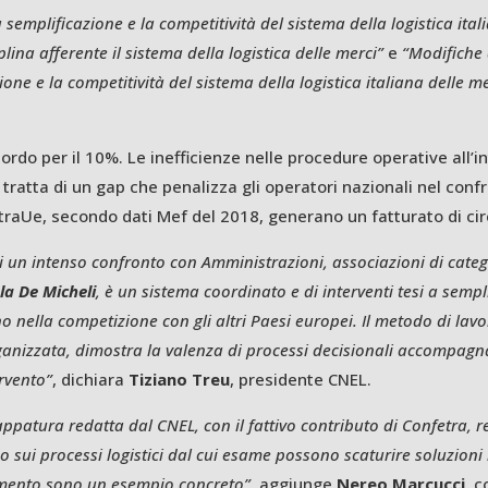
a semplificazione e la competitività del sistema della logistica ita
iplina afferente il sistema della logistica delle merci”
e
“Modifiche a
one e la competitività del sistema della logistica italiana delle me
 lordo per il 10%. Le inefficienze nelle procedure operative al
i tratta di un gap che penalizza gli operatori nazionali nel conf
traUe, secondo dati Mef del 2018, generano un fatturato di cir
i un intenso confronto con Amministrazioni, associazioni di categor
la De Micheli
, è un sistema coordinato e di interventi tesi a semp
iano nella competizione con gli altri Paesi europei. Il metodo di lav
organizzata, dimostra la valenza di processi decisionali accompagn
ervento”
, dichiara
Tiziano Treu
, presidente CNEL.
tura redatta dal CNEL, con il fattivo contributo di Confetra, rela
 sui processi logistici dal cui esame possono scaturire soluzioni n
lamento sono un esempio concreto”
, aggiunge
Nereo Marcucci
, 