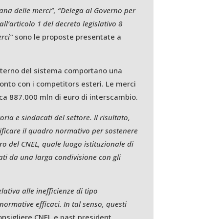
liana delle merci”, “Delega al Governo per
ll’articolo 1 del decreto legislativo 8
rci”
sono le proposte presentate a
l’interno del sistema comportano una
ronto con i competitors esteri. Le merci
ca 887.000 mln di euro di interscambio.
ia e sindacati del settore. Il risultato,
lificare il quadro normativo per sostenere
oro del CNEL, quale luogo istituzionale di
ati da una larga condivisione con gli
tiva alle inefficienze di tipo
ormative efficaci. In tal senso, questi
consigliere CNEL e past president