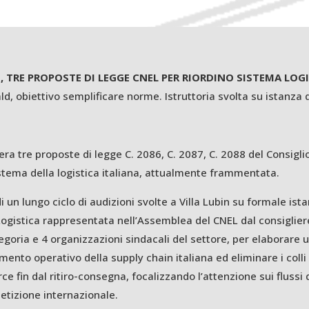
, TRE PROPOSTE DI LEGGE CNEL PER RIORDINO SISTEMA LOG
ld, obiettivo semplificare norme. Istruttoria svolta su istanza 
ra tre proposte di legge C. 2086, C. 2087, C. 2088 del Consigl
stema della logistica italiana, attualmente frammentata.
 di un lungo ciclo di audizioni svolte a Villa Lubin su formale i
 Logistica rappresentata nell’Assemblea del CNEL dal consiglie
egoria e 4 organizzazioni sindacali del settore, per elaborare 
ento operativo della supply chain italiana ed eliminare i colli d
ce fin dal ritiro-consegna, focalizzando l’attenzione sui flussi
tizione internazionale.