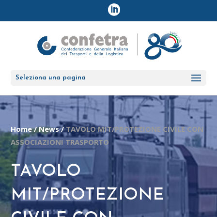
Seleziona una pagina
Home
/
News
/
TAVOLO MIT/PROTEZIONE CIVILE CON
ASSOCIAZIONI TRASPORTO
TAVOLO
MIT/PROTEZIONE