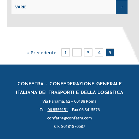
+
VARIE
« Precedente
1
…
3
4
5
CONFETRA – CONFEDERAZIONE GENERALE
ITALIANA DEI TRASPORTI E DELLA LOGISTICA
Via Panama, 62 – 00198 Roma
Tel.
06 8559151
– Fax 06 8415576
confetra@confetra.com
C.F. 80181870587