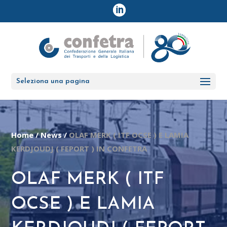
Seleziona una pagina
Home
/
News
/
OLAF MERK ( ITF OCSE ) E LAMIA
KERDJOUDJ ( FEPORT ) IN CONFETRA
OLAF MERK ( ITF
OCSE ) E LAMIA